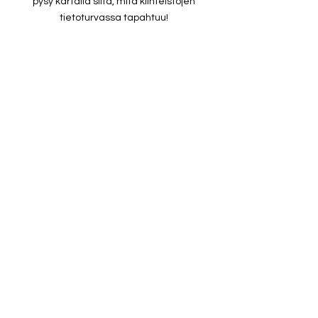
pysy kartalla siitä, mitä kiinteistöjen
tietoturvassa tapahtuu!