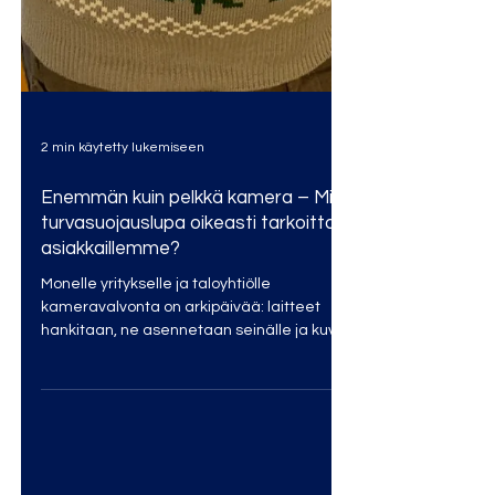
2 min käytetty lukemiseen
Enemmän kuin pelkkä kamera – Mitä
turvasuojauslupa oikeasti tarkoittaa
asiakkaillemme?
Monelle yritykselle ja taloyhtiölle
kameravalvonta on arkipäivää: laitteet
hankitaan, ne asennetaan seinälle ja kuva
näkyy puhelimessa. Mutta harvempi
pysähtyy miettimään kriittistä kysymystä.
👉 Kuka vastaa siitä, että järjestelmä on
oikeasti turvallinen, lainmukainen ja toimii