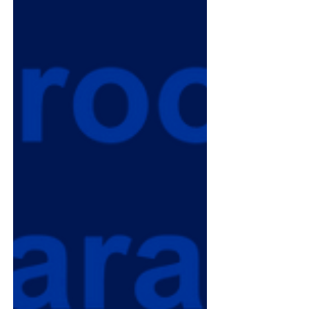
silloin, kun sitä eniten tarvitaan? WeSecure
on saanut poliisin myöntämän
turvallisuusalan elinkeinoluvan
turvasuojaustoimintaan. Tämä ei ole
pelkkä muodollisuus tai palanen
byrokratiaa. Se on takuu s