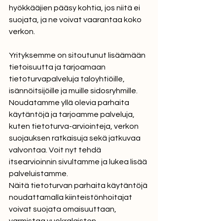
hyökkääjien pääsy kohtia, jos niitä ei 
suojata, ja ne voivat vaarantaa koko 
verkon.
Yrityksemme on sitoutunut lisäämään 
tietoisuutta ja tarjoamaan 
tietoturvapalveluja taloyhtiöille, 
isännöitsijöille ja muille sidosryhmille. 
Noudatamme yllä olevia parhaita 
käytäntöjä ja tarjoamme palveluja, 
kuten tietoturva-arviointeja, verkon 
suojauksen ratkaisuja sekä jatkuvaa 
valvontaa. Voit nyt tehdä 
itsearvioinnin sivultamme ja lukea lisää 
palveluistamme.
Näitä tietoturvan parhaita käytäntöjä 
noudattamalla kiinteistönhoitajat 
voivat suojata omaisuuttaan, 