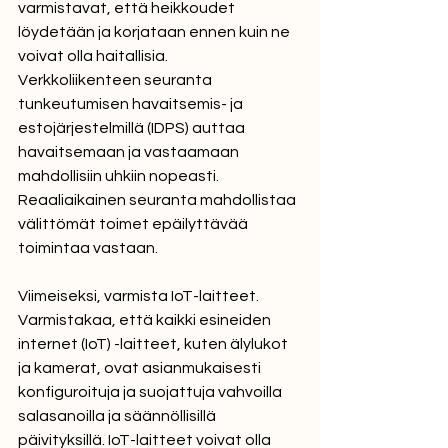
varmistavat, että heikkoudet 
löydetään ja korjataan ennen kuin ne 
voivat olla haitallisia.
Verkkoliikenteen seuranta 
tunkeutumisen havaitsemis- ja 
estojärjestelmillä (IDPS) auttaa 
havaitsemaan ja vastaamaan 
mahdollisiin uhkiin nopeasti. 
Reaaliaikainen seuranta mahdollistaa 
välittömät toimet epäilyttävää 
toimintaa vastaan.
Viimeiseksi, varmista IoT-laitteet. 
Varmistakaa, että kaikki esineiden 
internet (IoT) -laitteet, kuten älylukot 
ja kamerat, ovat asianmukaisesti 
konfiguroituja ja suojattuja vahvoilla 
salasanoilla ja säännöllisillä 
päivityksillä. IoT-laitteet voivat olla 