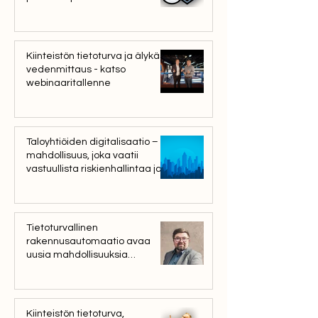
Kiinteistön tietoturva ja älykäs
vedenmittaus - katso
webinaaritallenne
Taloyhtiöiden digitalisaatio –
mahdollisuus, joka vaatii
vastuullista riskienhallintaa ja
tietoturvaa
Tietoturvallinen
rakennusautomaatio avaa
uusia mahdollisuuksia
Jyväskylässä – näin rakennat
kestävää tulevaisuutta
Kiinteistön tietoturva,