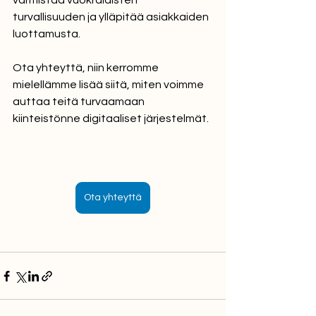
varmistaa vuokralaisten 
turvallisuuden ja ylläpitää asiakkaiden 
luottamusta.
Ota yhteyttä, niin kerromme 
mielellämme lisää siitä, miten voimme 
auttaa teitä turvaamaan 
kiinteistönne digitaaliset järjestelmät.
Ota yhteyttä