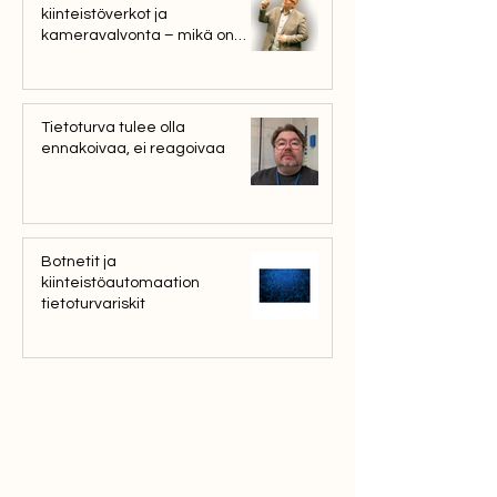
kiinteistöverkot ja
kameravalvonta – mikä on
WeSecure ja mitä ongelmia
ratkaisemme?
Tietoturva tulee olla
ennakoivaa, ei reagoivaa
Botnetit ja
kiinteistöautomaation
tietoturvariskit