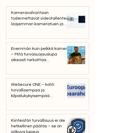
Kameravalvontaan
todennettavat videotallenteet,
laajemman kameratuen ja
uusia tekoälyominaisuuksia
UniFi Protect 7.2 päivityksen
myötä
Enemmän kuin pelkkä kamera
– Mitä turvasuojauslupa
oikeasti tarkoittaa
asiakkaillemme?
WeSecure ONE – kohti
turvallisempaa ja
kilpailukykyisempää
digitaalista liiketoimintaa
Kiinteistön turvallisuus ei ole
hetkellinen päätös – se on
jatkuva lupaus