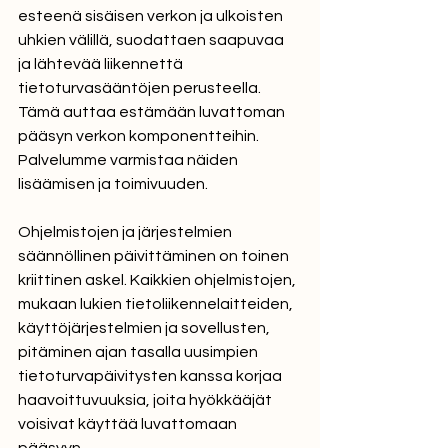
esteenä sisäisen verkon ja ulkoisten 
uhkien välillä, suodattaen saapuvaa 
ja lähtevää liikennettä 
tietoturvasääntöjen perusteella. 
Tämä auttaa estämään luvattoman 
pääsyn verkon komponentteihin. 
Palvelumme varmistaa näiden 
lisäämisen ja toimivuuden. 
Ohjelmistojen ja järjestelmien 
säännöllinen päivittäminen on toinen 
kriittinen askel. Kaikkien ohjelmistojen, 
mukaan lukien tietoliikennelaitteiden, 
käyttöjärjestelmien ja sovellusten, 
pitäminen ajan tasalla uusimpien 
tietoturvapäivitysten kanssa korjaa 
haavoittuvuuksia, joita hyökkääjät 
voisivat käyttää luvattomaan 